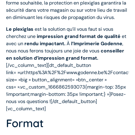
forme souhaitée, la protection en plexiglas garantira la
sécurité dans votre magasin ou sur votre lieu de travail
en diminuant les risques de propagation du virus.
Le plexiglas
est la solution qu’il vous faut si vous
cherchez une
impression grand format de qualité
et
avec un
rendu impactant.
À
l’Imprimerie Godenne
,
nous nous ferons toujours une joie de vous
conseiller
en solution d’impression grand format.
[/vc_column_text][dt_default_button
link= »url:https%3A%2F%2Fwww.godenne.be%2Fcontact%2F|
size= »big » button_alignment= »btn_center »
css= ».vc_custom_1666862593073{margin-top: 35px
!important;margin-bottom: 35px !important;} »]Posez-
nous vos questions ![/dt_default_button]
[vc_column_text]
Format