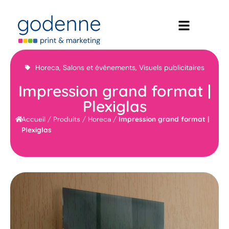
Horeca
,
Salons et événements
,
Visuels publicitaires
Impression grand format |
Plexiglas
/
/
/
Impression grand format |
Accueil
Produits
Horeca
Plexiglas