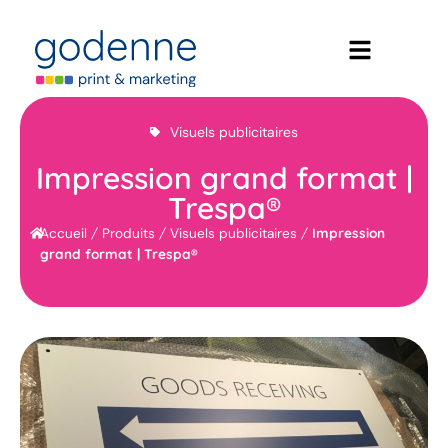
Visuels publicitaires
Impression grand format |
Trespa®
/
/
/
Impression
Accueil
Produits
Visuels publicitaires
grand format | Trespa®