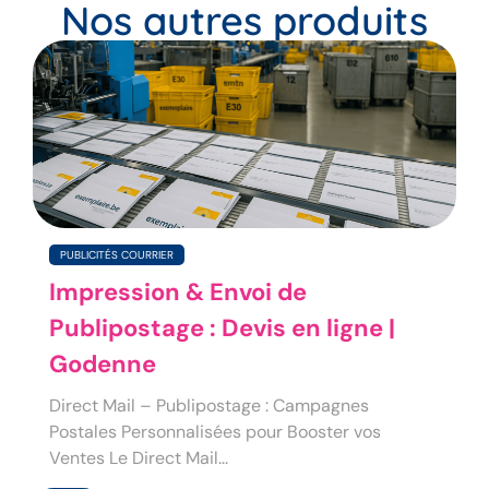
Nos autres produits
PUBLICITÉS COURRIER
Impression & Envoi de
Publipostage : Devis en ligne |
Godenne
Direct Mail – Publipostage : Campagnes
Postales Personnalisées pour Booster vos
Ventes Le Direct Mail...