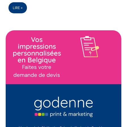
LIRE +
Vos
impressions
personnalisées
en Belgique
Faites votre
demande de devis