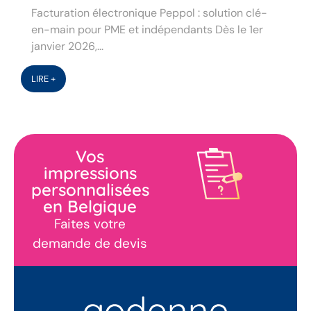
Facturation électronique Peppol : solution clé-
en-main pour PME et indépendants Dès le 1er
janvier 2026,...
LIRE +
Vos
impressions
personnalisées
en Belgique
Faites votre
demande de devis