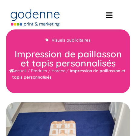
Visuels publicitaires
Impression de paillasson
et tapis personnalisés
/
/
/
Impression de paillasson et
Accueil
Produits
Horeca
tapis personnalisés