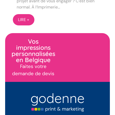
projet avant de vous engager ? C’est bien
normal. À l’Imprimerie...
LIRE +
Vos
impressions
personnalisées
en Belgique
Faites votre
demande de devis