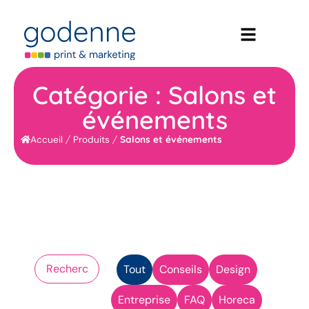
Catégorie : Salons et
événements
/
/
Salons et événements
Accueil
Produits
Tout
Conseils
Design
Entreprise
FAQ
Horeca