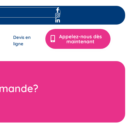
Appelez-nous dès
Devis en
maintenant
ligne
mmande?