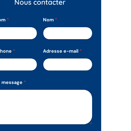
Nous contacter
nom
*
Nom
*
phone
*
Adresse e-mail
*
e message
*