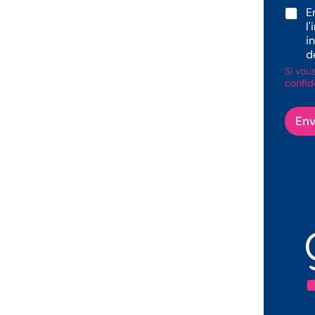
R
E
G
l
P
i
D
d
Si vou
confide
Env