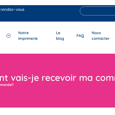
 rendez-vous
Notre
Le
Nous
FAQ
imprimerie
blog
contacter
t vais-je recevoir ma co
mmande?