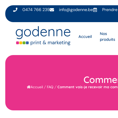
0474 766 239
info@godenne.be
Prendre
Nos
Accueil
produits
Commen
/
/
Comment vais-je recevoir ma co
Accueil
FAQ