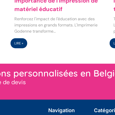
Importance de l'impression de
matériel éducatif
Renforcez l'impact de l'éducation avec des
impressions en grands formats. L'Imprimerie
Godenne transforme...
LIRE +
ns personnalisées en Belg
 de devis
Navigation
Catégor