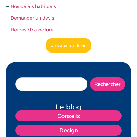
–
Nos délais habituels
–
Demander un devis
–
Heures d’ouverture
Je veux un devis
Rechercher
Le blog
Conseils
Design