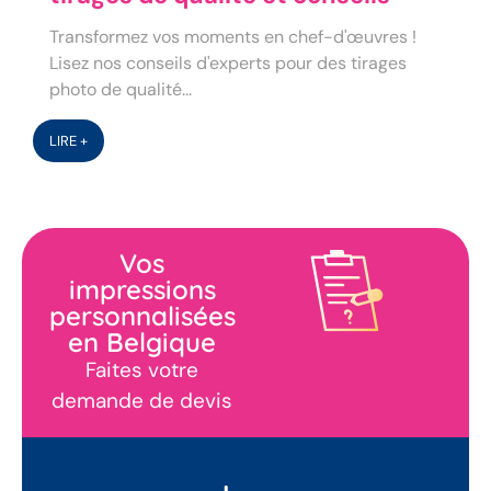
Transformez vos moments en chef-d'œuvres !
Lisez nos conseils d'experts pour des tirages
photo de qualité...
LIRE +
Vos
impressions
personnalisées
en Belgique
Faites votre
demande de devis